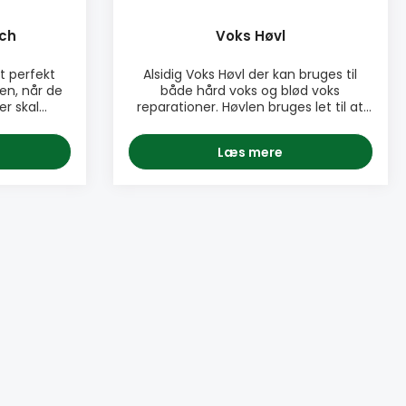
sch
Voks Høvl
t perfekt
Alsidig Voks Høvl der kan bruges til
en, når de
både hård voks og blød voks
er skal
reparationer. Høvlen bruges let til at
wk Ultra
fjerne overskydende voks. Høvlen
dser eller
består af to dele, som kan samles til
Læs mere
e går i ét
et værktøj. Voks Høvlen kan bruges på
er synlige.
begge måder. PRODUKTINFO: ♦ Let
en fuldt
at bruge ♦ Perfekt til at fjerne
r, bejdser
overskydende hård- og blød voks ♦
Lavet af hård plastik ♦ Består af 2
t touch-up
dele, der kan bruges samlet eller hver
der eller
for sig PAKNING: • Sælges stykvis •
mpatibel
Inkluderet i Hård Voks Møbel Kit & Hård
ish ♦
Voks Gulv Kit
eren fuld
Lysfaste
 farver og
der UV
s i 12
n som en
nkeltfarve