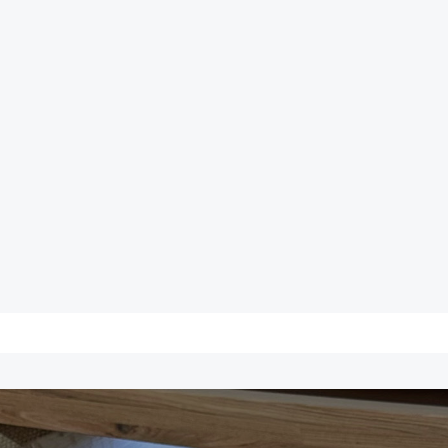
PAKNING: • 12 tuscher i e
Mix Pack M280-1200 m. 12 f
alle 12 farver som enke