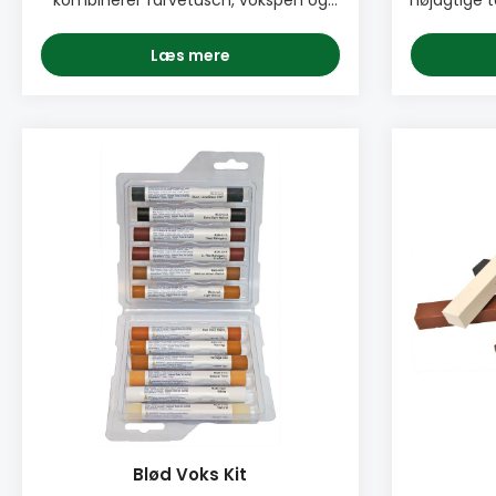
kombinerer farvetusch, vokspen og
nøjagtige 
skraber, hvilket gør den ideel at have
reparere
ved hånden, når der skal udbedres
har en mik
Læs mere
småskader i træ. Den fås i 15
muligt let
forskellige farver. 3 af farverne er
d
hvide nuancer, hvilket gør den til et
Åretegni
perfekt værktøj i vinduesbranchen.
værktøj
PRODUKTINFO: ♦ Farvetusch, vokspen
enkeltpe
og skraber i én ♦ Farvetusch og
detal
vokspen i samme farve for ideelt
PRODUKT
farvematch ♦ Indbygget skraber der
Muligt
sikrer en jævn og plan reparation ♦
påførin
Let at bruge ♦ Fås i 15 populære
im
farver PAKNING: • Enkeltstyk Se
åreopteg
Datablad her
PAKNING
forskellige
blandet s
Tip Kit
Marker Ki
Marker Kit
Mark
Blød Voks Kit