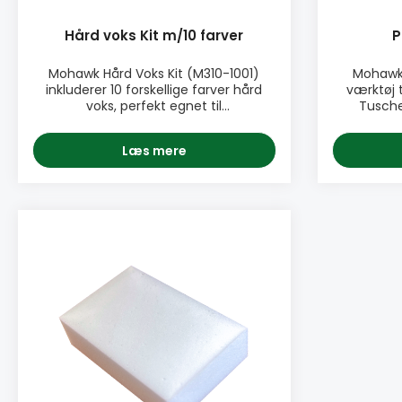
Hård voks Kit m/10 farver
P
Mohawk Hård Voks Kit (M310-1001)
Mohawk 
inkluderer 10 forskellige farver hård
værktøj t
voks, perfekt egnet til
Tusch
småreparationer i træ og
laserende
træoverflader. Brug en batterismelter
små ridse
Læs mere
til at smelte hård voks ned i den lille
laminat,
skade. Lad voksen tørre og fjern
Moha
overskydende voks med en høvl.
fremrag
Dette sæt indeholder 8 træfarver + 1x
fleste ove
sort + 1x hvid. PRODUKTINFO: ♦ Let at
kvali
bruge ♦ Virker på stort set alle
farvelægge. PRODUKTINFO: 
overflader ♦ Hurtig udbedring ♦
bruge ♦ P
Perfekt til udbedring af småskader,
de sidst
buler og ridser ♦ 10 farver PAKNING: •
resistent 
Blandet pakke med 10 farver hård
skader ell
voks. • Navn: M310-1001
af særdele
godt med 
♦ 12 farver PAKNING: • 12 t
pakke