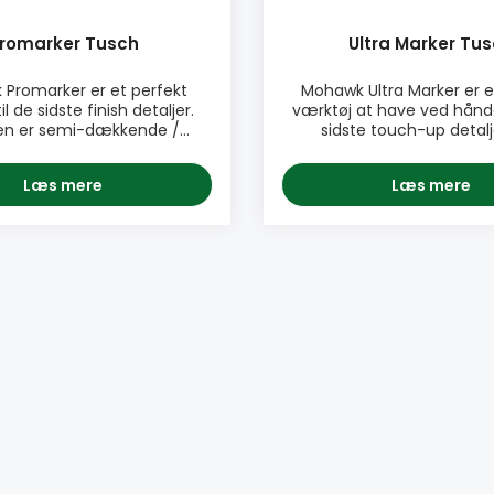
romarker Tusch
Ultra Marker Tu
Promarker er et perfekt
Mohawk Ultra Marker er e
il de sidste finish detaljer.
værktøj at have ved hånd
en er semi-dækkende /
sidste touch-up detalj
 og er super til at indfarve
færdiggøres. Brug Moha
r og andre detaljer i træ,
Marker til at dække små ri
Læs mere
Læs mere
 og andre træoverflader.
færdige reparationer, så d
wk Promarker har en
med træet og ikke længere 
ende vedhæftning på de
Mohawk Ultra Marker er 
rflader og har en tud af høj
dækkende tusch der binde
tet, som gør det let at
og færdiggør i et step. PRODUKTINFO:
♦ Let at
♦ Let at bruge ♦ Perfek
erfekt touch-up tusch til
værktøj til at dække ska
e finish detaljer ♦ Falme-
reparerede skader ♦ Ko
farve ♦ Super til at dække
med alle typer af fin
er reparerede skader ♦ Tud
Ventilspidsen giver brug
s høj kvalitet ♦ Farver lige
kontrol af påføring ♦ 
tudens kant, bund og spids
pigmenter, der forsegler,
usser pr
behandler ♦ Indehol
 • Blandet pakke eller
hæmmende middel ♦ Få
enkeltfarve
forskellige farver. Ente
blandet pakke eller som e