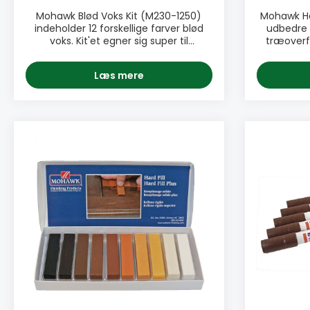
Mohawk Blød Voks Kit (M230-1250)
Mohawk Hår
indeholder 12 forskellige farver blød
udbedre 
voks. Kit'et egner sig super til
træoverfl
småreparationer af ridser, buler og
reparere sm
andre småskader i træl og
gulve, mø
Læs mere
træoverflader. Vælg en passende
sider
farve og gnid voksen ned i den lille
træoverfla
skade. Høvl eller klæde kan bruges hvis
(se 
der er nødvendigt at fjerne
batterisme
overskydende blød voks.
voks
PRODUKTINFO: ♦ 12 stk kit ♦ Let at
overskyde
anvende ♦ Kan bruges på de fleste
når voksen er tø
overflader ♦ Super til reparation af
Let at brug
små ridser, buler etc. ♦ Hurtigt
overfla
resultat PAKNING: • Blander pakke
Perfekt t
med 12 stk blød voks • Navn: M230-
buler og rids
1250
• Enkelt