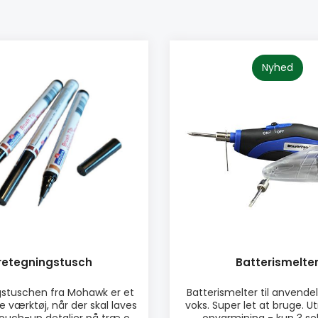
Nyhed
retegningstusch
Batterismelte
gstuschen fra Mohawk er et
Batterismelter til anvende
værktøj, når der skal laves
voks. Super let at bruge. Ut