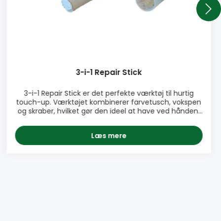
3-i-1 Repair Stick
3-i-1 Repair Stick er det perfekte værktøj til hurtig
touch-up. Værktøjet kombinerer farvetusch, vokspen
og skraber, hvilket gør den ideel at have ved hånden,
når der skal udbedres småskader i træ. Den fås i 15
forskellige farver. 3 af farverne er hvide nuancer,
Læs mere
hvilket gør den til et perfekt værktøj i
vinduesbranchen. PRODUKTINFO: ♦ Farvetusch,
vokspen og skraber i én ♦ Farvetusch og vokspen i
samme farve for ideelt farvematch ♦ Indbygget
skraber der sikrer en jævn og plan reparation ♦ Let at
bruge ♦ Fås i 15 populære farver PAKNING: •
Enkeltstyk Se Datablad her