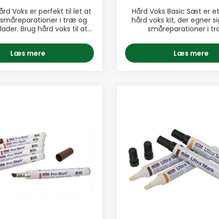
d Voks er perfekt til let at
Hård Voks Basic Sæt er e
småreparationer i træ og
hård voks kit, der egner si
ader. Brug hård voks til at
småreparationer i t
åskader, ridser, buler etc. i
træoverflader. Sættet ink
bler, bordplader, fronter,
forskellige farver, en batt
Læs mere
Læs mere
, døre, skabe og andre
vokshøvl og en åretegni
der. Vælg mellem 48 farver
Vores Hård Voks Basic Sæt
nedenfor). Brug vores
til at udbedre småskader 
lter til at smelte den hårde
gulv, fronter, sider, skabe,
 ned i skaden og fjern
andre overflader i træ. PRODUKTINFO:
nde voks med en voks høvl,
♦ Let at bruge ♦ Virker p
r. PRODUKTINFO: ♦
alle overflader ♦ Hurtig 
e ♦ Virker på stort set alle
Perfekt til udbedring af 
der ♦ Hurtig udbedring ♦
buler og ridser ♦ 10 
il udbedring af småskader,
INKLUDERER: • 1x Batterismel
er ♦ 48 farver PAKNING:
hård voks, 1x Åre optegni
farve-pakning med 10 stk
1x Høvl, Aftørringsklud, I
hård voks
rengøringsark, Extra dyse Artik
nummer: 80373