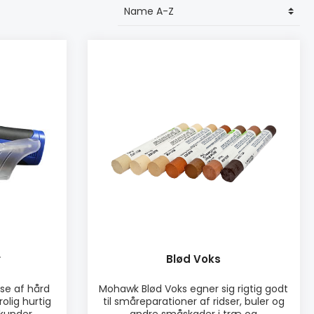
r
Blød Voks
lse af hård
Mohawk Blød Voks egner sig rigtig godt
rolig hurtig
til småreparationer af ridser, buler og