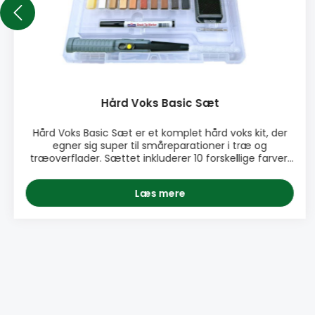
Hård Voks Basic Sæt
Hård Voks Basic Sæt er et komplet hård voks kit, der
egner sig super til småreparationer i træ og
træoverflader. Sættet inkluderer 10 forskellige farver,
en batterismelter, vokshøvl og en åretegningstusch.
Vores Hård Voks Basic Sæt er perfekt til at udbedre
Læs mere
småskader i møbler, gulv, fronter, sider, skabe, laminat
og andre overflader i træ. PRODUKTINFO: ♦ Let at
bruge ♦ Virker på stort set alle overflader ♦ Hurtig
udbedring ♦ Perfekt til udbedring af småskader, buler
og ridser ♦ 10 farver INKLUDERER: • 1x Batterismelter,
10 stk hård voks, 1x Åre optegningstusch, 1x Høvl,
Aftørringsklud, Ikke-vævet rengøringsark, Extra dyse
Artikel nummer: 80373