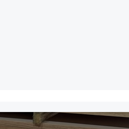
n pakke •
arver eller
ltfarve