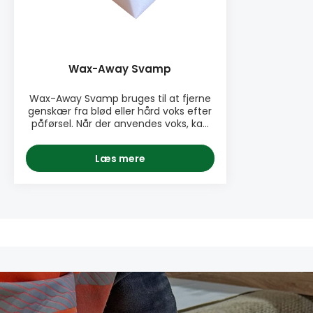
Wax-Away Svamp
Wax-Away Svamp bruges til at fjerne
genskær fra blød eller hård voks efter
påførsel. Når der anvendes voks, kan
der godt ligge et meget tyndt "fedtet"
lag omkring reparationen, som let
Læs mere
fjernes ved at anvende denne svamp.
Kør svampen let over området hvor
reparationen er udført, så fjerner
svampen let og hurtigt det fedtede
lag.