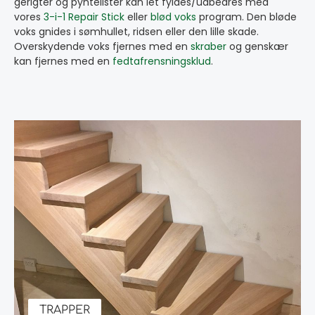
gerigter og pyntelister kan let fyldes/udbedres med
vores
3-i-1 Repair Stick
eller
blød voks
program. Den bløde
voks gnides i sømhullet, ridsen eller den lille skade.
Overskydende voks fjernes med en
skraber
og genskær
kan fjernes med en
fedtafrensningsklud
.
TRAPPER