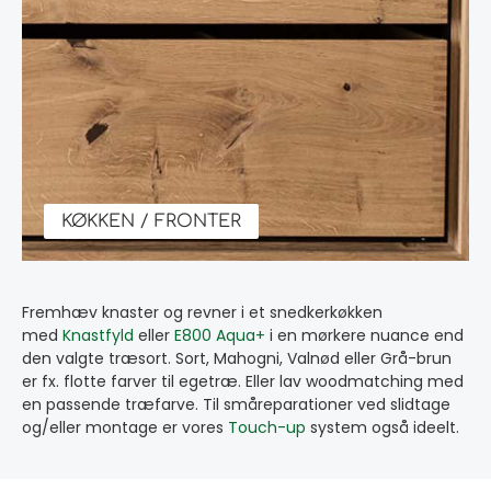
KØKKEN / FRONTER
Fremhæv knaster og revner i et snedkerkøkken
med
Knastfyld
eller
E800 Aqua+
i en mørkere nuance end
den valgte træsort. Sort, Mahogni, Valnød eller Grå-brun
er fx. flotte farver til egetræ. Eller lav woodmatching med
en passende træfarve. Til småreparationer ved slidtage
og/eller montage er vores
Touch-up
system også ideelt.